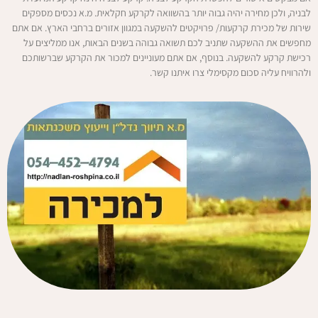
לבניה, ולכן מחירה יהיה גבוה יותר בהשוואה לקרקע חקלאית. מ.א נכסים מספקים
שירות של מכירת קרקעות/ פרויקטים להשקעה במגוון אזורים ברחבי הארץ. אם אתם
מחפשים את ההשקעה שתניב לכם תשואה גבוהה בשנים הבאות, אנו ממליצים על
רכישת קרקע להשקעה. בנוסף, אם אתם מעוניינים למכור את הקרקע שברשותכם
ולהרוויח עליה סכום מקסימלי צרו איתנו קשר.