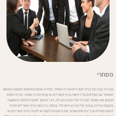
מסחרי
מכירה/ קניה של בנייני משרדים ומרכזי מסחר. במידה ואתם מחפשים השקעה בתחום
המסחר אנו ממליצים על רכישת בנייני משרדים או קניית מרכזי מסחר. מרכזי מסחר
מהווים את המוקד המרכזי של הפנאי והבילוי, דבר ההופך אותם לרווחים להשקעה
בעקבות צריכה גבוהה של הצרכן הישראלי. בנוסף, ברכישת בנייני משרדים תוכלו
להנות מעליית ערך ורוכשים שונים. אם ברצונכם לקנות או למכור בנייני משרדים או