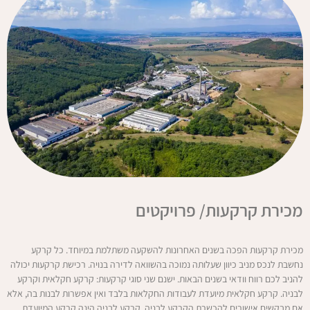
מכירת קרקעות/ פרויקטים
מכירת קרקעות הפכה בשנים האחרונות להשקעה משתלמת במיוחד. כל קרקע
נחשבת לנכס מניב כיוון שעלותה נמוכה בהשוואה לדירה בנויה. רכישת קרקעות יכולה
להניב לכם רווח וודאי בשנים הבאות. ישנם שני סוגי קרקעות: קרקע חקלאית וקרקע
לבניה. קרקע חקלאית מיועדת לעבודות החקלאות בלבד ואין אפשרות לבנות בה, אלא
אם מבקשים אישורים להכשרת הקרקע לבניה. קרקע לבניה הינה קרקע המיועדת