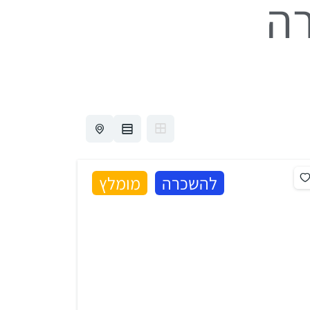
רה
להשכרה
מומלץ