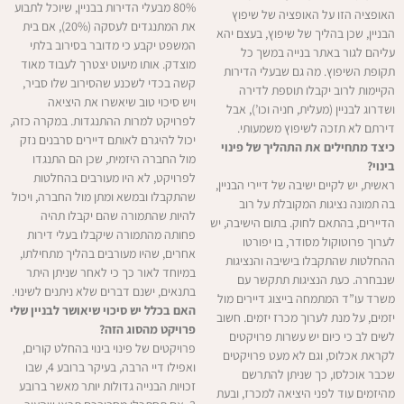
80% מבעלי הדירות בבניין, שיוכל לתבוע
האופציה הזו על האופציה של שיפוץ
את המתנגדים לעסקה (20%), אם בית
הבניין, שכן בהליך של שיפוץ, בעצם יהא
המשפט יקבע כי מדובר בסירוב בלתי
עליהם לגור באתר בנייה במשך כל
מוצדק. אותו מיעוט יצטרך לעבוד מאוד
תקופת השיפוץ. מה גם שבעלי הדירות
קשה בכדי לשכנע שהסירוב שלו סביר,
הקיימות לרוב יקבלו תוספת לדירה
ויש סיכוי טוב שיאשרו את היציאה
ושדרוג לבניין (מעלית, חניה וכו’), אבל
לפרויקט למרות ההתנגדות. במקרה כזה,
דירתם לא תזכה לשיפוץ משמעותי.
יכול להיגרם לאותם דיירים סרבנים נזק
כיצד מתחילים את התהליך של פינוי
מול החברה היזמית, שכן הם התנגדו
בינוי?
לפרויקט, לא היו מעורבים בהחלטות
ראשית, יש לקיים ישיבה של דיירי הבניין,
שהתקבלו ובמשא ומתן מול החברה, ויכול
בה תמונה נציגות המקובלת על רוב
להיות שהתמורה שהם יקבלו תהיה
הדיירים, בהתאם לחוק. בתום הישיבה, יש
פחותה מהתמורה שיקבלו בעלי דירות
לערוך פרוטוקול מסודר, בו יפורטו
אחרים, שהיו מעורבים בהליך מתחילתו,
ההחלטות שהתקבלו בישיבה והנציגות
במיוחד לאור כך כי לאחר שניתן היתר
שנבחרה. כעת הנציגות תתקשר עם
בתנאים, ישנם דברים שלא ניתנים לשינוי.
משרד עו”ד המתמחה בייצוג דיירים מול
האם בכלל יש סיכוי שיאושר לבניין שלי
יזמים, על מנת לערוך מכרז יזמים. חשוב
פרויקט מהסוג הזה?
לשים לב כי כיום יש עשרות פרויקטים
פרויקטים של פינוי בינוי בהחלט קורים,
לקראת אכלוס, וגם לא מעט פרויקטים
ואפילו דיי הרבה, בעיקר ברובע 4, שבו
שכבר אוכלסו, כך שניתן להתרשם
זכויות הבנייה גדולות יותר מאשר ברובע
מהיזמים עוד לפני היציאה למכרז, ובעת