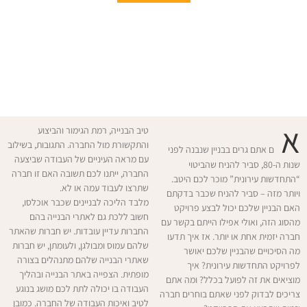
א
טיב הבנייה, רמת הגימור והביצוע
והתקשורת מול החברה. התגובות, בשילוב
ם אתם גרים בבניין שנבנה לפני
עם מראה העיניים של העבודה שביצעה
שנות ה-80, סביר להניח שהביטוי
החברה, ייתנו לכם תשובה האם זו חברה
“התחדשות עירונית” מוכר לכם היטב.
שתרצו לעבוד עמה או לא.
ויותר מזה – סביר להניח שכבר בדקתם
מלבד הליכה לבניינים שכבר אוכלסו,
האם הבניין שלכם יכול לבצע פרויקט
חשוב ללכת גם לאתרי הבנייה בהם
מהסוג הזה, ואולי אפילו הייתם בקשר עם
החברות עדיין עובדות. יש חברות שהאתר
חברה יזמית אחת או יותר. אז איך תדעו
שלהם עמוס ומבולגן, ולעומתן, יש חברות
מה הסיכויים שהבניין שלכם יאושר
שאתרי הבנייה שלהם מתנהלים בצורה
לפרויקט התחדשות עירונית? איך
מופתית. הצפייה באתר הבנייה ובהליך
מוציאים את זה לפועל בכלל? ומה אתם
העבודה בו יכולה לתת לכם מושג בנוגע
צריכים לבדוק לפני שאתם בוחרים חברה
לטיב ואיכות העבודה של החברה. כמובן