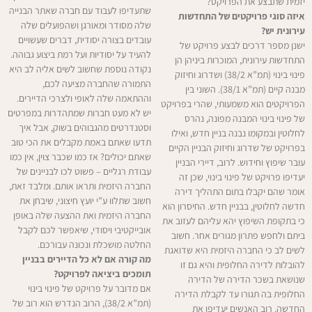
יזמית שתבצע את הפרויקט?
שתעדיפו לעבוד עם חברה שאתר הבנייה
איזה סוגי פרויקטים של התחדשות
שלה מסודר ומאורגן ושהפועלים שלה
עירונית יש?
עובדים בצורה יסודית, דברים שעשויים
ישנן מספר דרכים לבצע פרויקט של
להעיד על יסודיות ועל רמת ביצוע גבוהה.
התחדשות עירונית, המוכרות ביניהן הן
נקודה נוספת שחשוב לשים אליה לב היא
פינוי בינוי (תמ”א 38/2) ושדרוג וחיזוק
התמורה שהחברה מציעה לכם,
מבנה קיים (תמ”א 38/1). השוני בין
וההתאמה שלה לאופי ולצרכי הדיירים.
הפרויקטים הוא משמעותי, שהרי בפרויקט
יש לא מעט חברות שמתהדרות במפרטים
של פינוי בינוי המבנה מפונה, נהרס
וסטנדרטים מהגבוהים בשוק, אבל איך
לחלוטין ובמקומו נבנה בניין חדש, ואילו
תדעו שאתם באמת מקבלים את הכי טוב
בפרויקט של שדרוג וחיזוק הבניין הקיים
שאתם יכולים? אז כמו שכבר צוין, אין כמו
עובר שיפוץ וחידוש. לרוב, דיירי הבניין
עבודת רגליים – פשוט לכו לבניינים של
יעדיפו פרויקט של פינוי בינוי, שכן זה
החברה היזמית ותראו אותם. ומלבד זאת,
אומר שהם יקבלו בתום התהליך דירה
חשוב שתלוו ע”י יועץ חיצוני, שיבחן את
חדשה לחלוטין, בבניין חדש. החיסרון הוא
החברה היזמית ואת ההצעה שלה באופן
כי בתקופת השיפוץ יהא עליהם לעזוב את
אובייקטיבי ויסודי, שיאפשר לכם לקבל
ביתם ולחפש פתרון מגורים אחר. חשוב
החלטה מושכלת ונכונה עבורכם.
לשים לב כי החברה היזמית היא שדואגת
מה קורה אם לא כל הדיירים בבניין
להובלות לדירה החלופית והיא גם זו
תומכים ביציאה לפרויקט?
שנושאת בשכר הדירה של הדירה
אם מדובר על פרויקט של פינוי בינוי
החלופית בה תגורו עד לקבלת הדירה
(תמ”א 38/2), הרוב הנדרש הוא רוב של
החדשה. רוב האנשים יעדיפו את