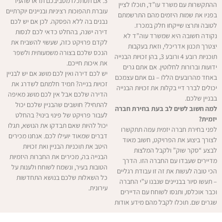
3. אם תסתכלו מסביבכם תראו שהעיר
ההתקשרות עם משרד עו”ד, תוכלו לציין
עוברת תהפוכות רציניות ובניינים יוקרתיים
בפניו את שמות היזמים מהם התרשמתם
נבנים בה ללא הפסקה. לכן אם יש לכם
לטובה ותרצו שייקחו חלק במכרז.
דירה ישנה, בהחלט כדאי לכם לנסות
נקודה חשובה היא שמשרד עוה”ד לא
לקדם פרויקט כזה, שעשוי להשביח את
יצטרך תכנון אדריכלי, וזאת בעקבות
הנכס שלכם בצורה משמעותית ולשפר
תוכניות רובע 4 ורובע 3, בהן זכויות הבנייה
את איכות חייכם.
ידועות וברורות לחלוטין. אם אתם גרים
יש לכם דירה ואין לכם מושג אם יש לבניין
באחד מהרובעים הללו – גם אתם עצמכם
זכויות בנייה? תמיד חלמתם לשדרג את
יכולים לברר דיי בקלות את זכויות הבנייה
הדירה שלכם אבל אין לכם מושג מאיפה
בבניין שלכם.
להתחיל? חושבים שהבניין שלכם יכול
למה חשוב לשים לב בעת בחירת חברה
לעבור פרויקט של פינוי בינוי? בהחלט
יזמית?
יכול להיות שאם תבדקו את הנושא, תגלו
לפני בחירת חברה יזמית עמה תתקשרו
דברים שמאוד יועילו לכם. אנחנו מכירים
לצורך ביצוע את הפרויקט, חשוב מאוד
היטב את תוכניות הבניין ואת זכויות
לבצע “סקר שוק” ולקבל המלצות
הבנייה בה, מכירים את החברות היזמיות
מדיירים שעבדו עם החברה הזו. הדרך
הטובות בעיר, ונשמח לשוחח ולענות על
הכי טובה לעשות את זה זו עבודת רגליים
כל השאלות שלכם בנושא התחדשות
– תעשו סיור בבניינים שנבנו ע”י החברה
עירונית.
וכבר אוכלסו, ותנסו לשוחח עם הדיירים
שגרים שם. תוכלו לקבל מהם מידע אודות