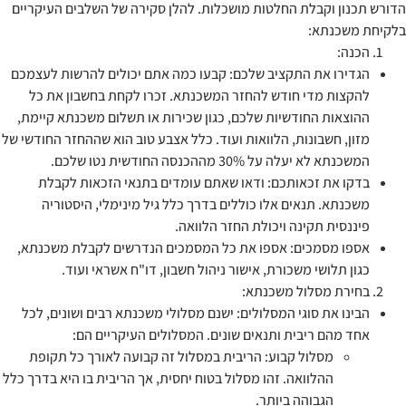
הדורש תכנון וקבלת החלטות מושכלות. להלן סקירה של השלבים העיקריים
בלקיחת משכנתא:
הכנה:
הגדירו את התקציב שלכם: קבעו כמה אתם יכולים להרשות לעצמכם
להקצות מדי חודש להחזר המשכנתא. זכרו לקחת בחשבון את כל
ההוצאות החודשיות שלכם, כגון שכירות או תשלום משכנתא קיימת,
מזון, חשבונות, הלוואות ועוד. כלל אצבע טוב הוא שההחזר החודשי של
המשכנתא לא יעלה על 30% מההכנסה החודשית נטו שלכם.
בדקו את זכאותכם: ודאו שאתם עומדים בתנאי הזכאות לקבלת
משכנתא. תנאים אלו כוללים בדרך כלל גיל מינימלי, היסטוריה
פיננסית תקינה ויכולת החזר הלוואה.
אספו מסמכים: אספו את כל המסמכים הנדרשים לקבלת משכנתא,
כגון תלושי משכורת, אישור ניהול חשבון, דו"ח אשראי ועוד.
בחירת מסלול משכנתא:
הבינו את סוגי המסלולים: ישנם מסלולי משכנתא רבים ושונים, לכל
אחד מהם ריבית ותנאים שונים. המסלולים העיקריים הם:
מסלול קבוע: הריבית במסלול זה קבועה לאורך כל תקופת
ההלוואה. זהו מסלול בטוח יחסית, אך הריבית בו היא בדרך כלל
הגבוהה ביותר.