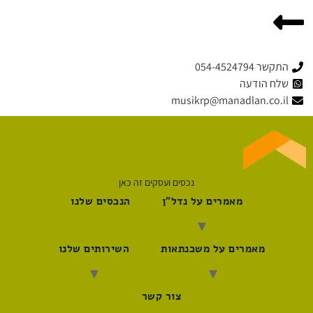
התקשר 054-4524794
שלח הודעה
musikrp@manadlan.co.il
נכסים ועסקים זה כאן
מאמרים על נדל"ן
הנכסים שלנו
מאמרים על משכנתאות
השירותים שלנו
צור קשר