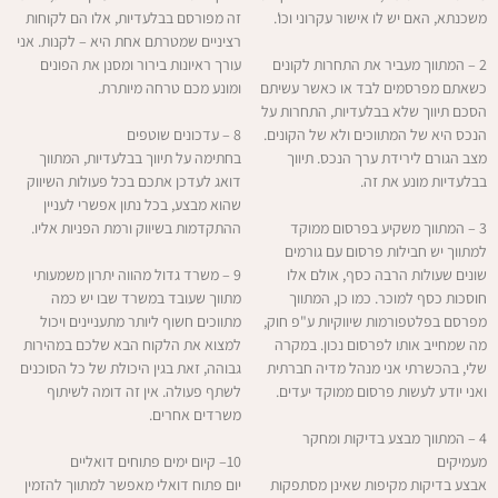
משכנתא, האם יש לו אישור עקרוני וכו'.
זה מפורסם בבלעדיות, אלו הם לקוחות
רציניים שמטרתם אחת היא – לקנות. אני
2 – המתווך מעביר את התחרות לקונים
עורך ראיונות בירור ומסנן את הפונים
כשאתם מפרסמים לבד או כאשר עשיתם
ומונע מכם טרחה מיותרת.
הסכם תיווך שלא בבלעדיות, התחרות על
הנכס היא של המתווכים ולא של הקונים.
8 – עדכונים שוטפים
מצב הגורם לירידת ערך הנכס. תיווך
בחתימה על תיווך בבלעדיות, המתווך
בבלעדיות מונע את זה.
דואג לעדכן אתכם בכל פעולות השיווק
שהוא מבצע, בכל נתון אפשרי לעניין
3 – המתווך משקיע בפרסום ממוקד
ההתקדמות בשיווק ורמת הפניות אליו.
למתווך יש חבילות פרסום עם גורמים
שונים שעולות הרבה כסף, אולם אלו
9 – משרד גדול מהווה יתרון משמעותי
חוסכות כסף למוכר. כמו כן, המתווך
מתווך שעובד במשרד שבו יש כמה
מפרסם בפלטפורמות שיווקיות ע"פ חוק,
מתווכים חשוף ליותר מתעניינים ויכול
מה שמחייב אותו לפרסום נכון. במקרה
למצוא את הלקוח הבא שלכם במהירות
שלי, בהכשרתי אני מנהל מדיה חברתית
גבוהה, זאת בגין היכולת של כל הסוכנים
ואני יודע לעשות פרסום ממוקד יעדים.
לשתף פעולה. אין זה דומה לשיתוף
משרדים אחרים.
4 – המתווך מבצע בדיקות ומחקר
מעמיקים
10– קיום ימים פתוחים דואליים
אבצע בדיקות מקיפות שאינן מסתפקות
יום פתוח דואלי מאפשר למתווך להזמין