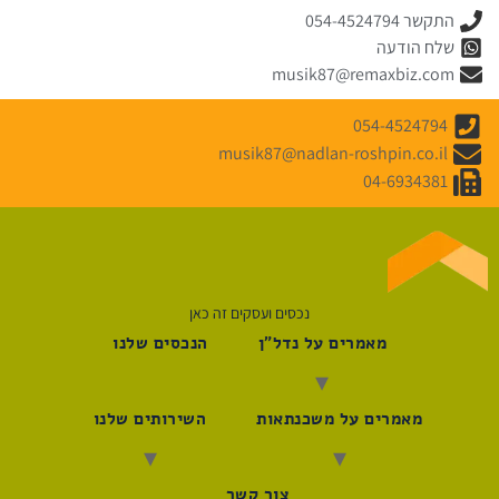
התקשר 054-4524794
שלח הודעה
musik87@remaxbiz.com
054-4524794
musik87@nadlan-roshpin.co.il
04-6934381
נכסים ועסקים זה כאן
מאמרים על נדל"ן
הנכסים שלנו
מאמרים על משכנתאות
השירותים שלנו
צור קשר