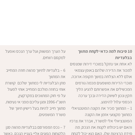
10 סיבות למה כדאי לקחת מתווך
על הערך המשווק ועל ערך הנכס ואפעל
בבלעדיות
למקסם רווחים.
לא אחת אני נתקל במוכרי דירות שמנסים
למכור את הדירה שלהם באופן עצמאי
6 – בלעדיות לתיווך מהווה חוזה המחייב
אולם ללא הצלחה במשך תקופה ארוכה.
את המתווך
מוכרי הדירות מושפעים מכמה גורמים
מתן הבלעדיות לי כמתווך שלכם קושרת
המכשילים את אפשרותם להניע הליך
אותי בחוזה מולכם המחייב אותי לפעול
תקין ונכון לשיווק הדירה ובכך ערכה
על פי חוק המתווכים במקרקעין,
הכספי עלול להיפגע.
תשנ"ו-1996 ומגן עליכם מפני אי נעימות.
1 – המתווך מכיר את הקונה הפוטנציאלי
מתווך חייב להיות בעל רישיון תיווך של
כמתווך מקצועי אזמן את הקונה
משרד המשפטים.
הפוטנציאלי אלי למשרד, אברר את צרכיו
והאם יש ביכולתו לקנות את הנכס, מה
7 – נכס המפורסם בבלעדיות מהווה סנן
מידת הרצינות שלו, האם הוא יכול לקחת
הלקוחות הפונים אליי בעניין הנכס, כאשר