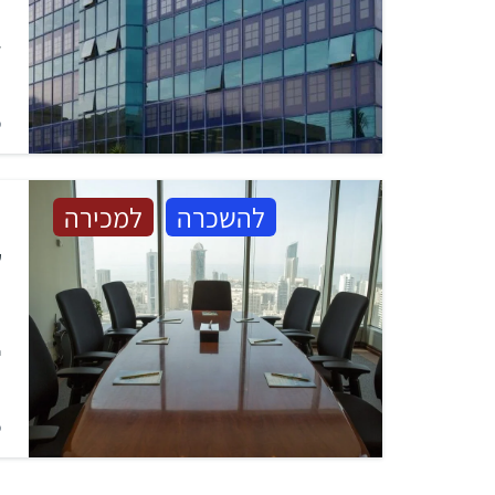
ל
מ
ש
להשכרה
למכירה
ש
מ
מ