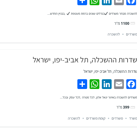
WhatsApp
Share
LinkedIn
Facebook
Email
השכרה מבחר משרדים
בגדלים שונים ברמת מעטפת
,בבניין החדש...
1100
מ"ר
שרדים
להשכרה
דרות ההשכלה, תל אביב-יפו, ישראל
דרות ההשכלה, תל אביב-יפו, ישראל
WhatsApp
Share
LinkedIn
Facebook
Email
שרדים להשכרה באיזור יגאל אלון, לכל מטרה ,לכל עסק ובכל...
399
מ"ר
שרד
משרדים
קומת משרדים
להשכרה