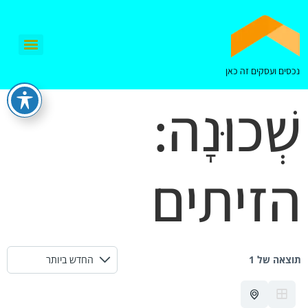
נכסים ועסקים זה כאן
שְׁכוּנָה:
הזיתים
תוצאה של 1