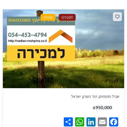
למכירה
מומלץ
שביל התפוזים, הוד השרון, ישראל
₪950,000
WhatsApp
Share
LinkedIn
Facebook
Email