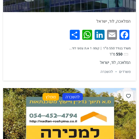
המלאכה, לוד, ישראל
WhatsApp
Share
LinkedIn
Facebook
Email
משרד בגודל 550 מ״ר | קומה 1 א.ת צפוני לוד...
550
מ"ר
המלאכה, לוד, ישראל
משרדים
להשכרה
להשכרה
מומלץ