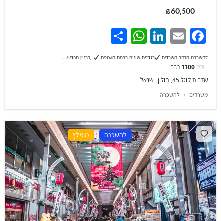
₪60,500
WhatsApp
Share
LinkedIn
Facebook
Email
להשכרה מבחר משרדים
בגדלים שונים ברמת מעטפת
,בבניין החדש...
1100
מ"ר
שדרות קוגל 45, חולון, ישראל
משרדים
להשכרה
להשכרה
מומלץ