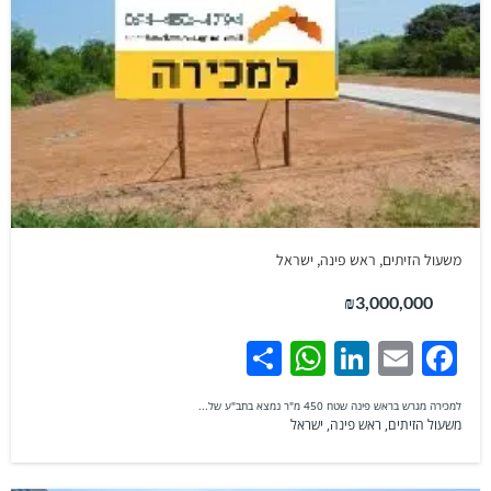
משעול הזיתים, ראש פינה, ישראל
₪3,000,000
WhatsApp
Share
LinkedIn
Facebook
Email
למכירה מגרש בראש פינה שטח 450 מ"ר נמצא בתב"ע של...
משעול הזיתים, ראש פינה, ישראל