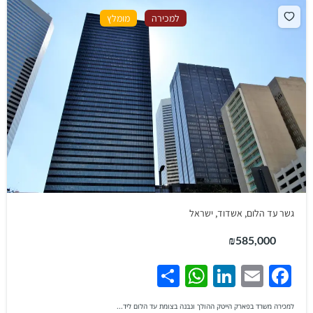
למכירה
מומלץ
גשר עד הלום, אשדוד, ישראל
₪585,000
WhatsApp
Share
LinkedIn
Facebook
Email
למכירה משרד בפארק הייטק ההולך ונבנה בצומת עד הלום ליד...