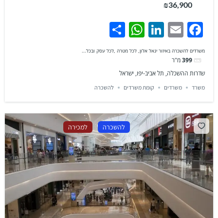
₪36,900
WhatsApp
Share
LinkedIn
Facebook
Email
משרדים להשכרה באיזור יגאל אלון, לכל מטרה ,לכל עסק ובכל...
399
מ"ר
שדרות ההשכלה, תל אביב-יפו, ישראל
משרד
משרדים
קומת משרדים
להשכרה
להשכרה
למכירה