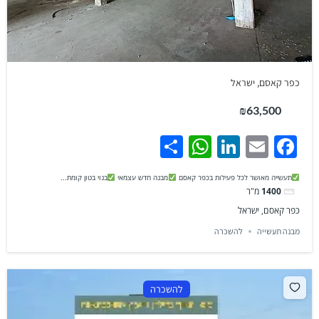
כפר קאסם, ישראל
₪63,500
WhatsApp
Share
LinkedIn
Facebook
Email
תעשייה מאושר לכל פעילות בכפר קאסם
מבנה חדש עצמאי
בנוי בטון קומת...
1400
מ"ר
כפר קאסם, ישראל
מבנה תעשייה
להשכרה
להשכרה