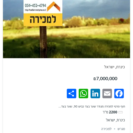
כינרת, ישראל
₪7,000,000
WhatsApp
Share
LinkedIn
Facebook
Email
חוף פרטי למכירה מגודר שער בצד כביש 90, שער בצד...
2200
מ"ר
כינרת, ישראל
מגרש
למכירה