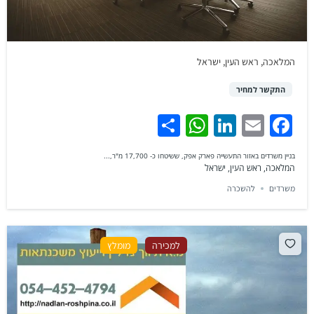
המלאכה, ראש העין, ישראל
התקשר למחיר
WhatsApp
Share
LinkedIn
Facebook
Email
בניין משרדים באזור התעשייה פארק אפק, ששיטחו כ- 17,700 מ"ר,...
המלאכה, ראש העין, ישראל
משרדים
להשכרה
למכירה
מומלץ