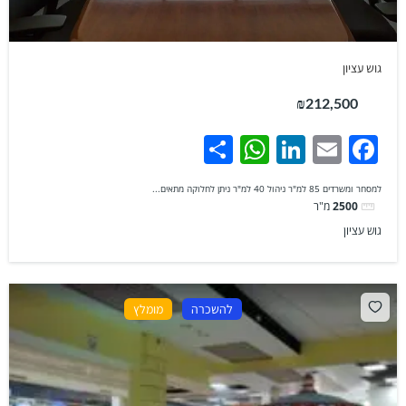
גוש עציון
₪212,500
WhatsApp
Share
LinkedIn
Facebook
Email
למסחר ומשרדים 85 למ"ר ניהול 40 למ"ר ניתן לחלוקה מתאים...
2500
מ"ר
גוש עציון
להשכרה
מומלץ