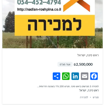
ראש פינה, ישראל
₪2,500,000
ועוד מע"מ
WhatsApp
Share
LinkedIn
Facebook
Email
למכירה 3 מגרשים בראש פינה. מגרש 200 מ"ר בשכונה הדרומית...
ראש פינה, ישראל
מגרש
למכירה