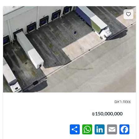
צומת ראם
₪150,000,000
WhatsApp
Share
LinkedIn
Facebook
Email