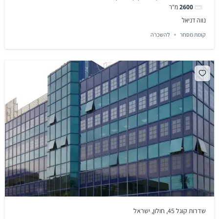
2600
מ"ר
נווה דניאל
קומת מסחר
להשכרה
שדרות קוגל 45, חולון, ישראל