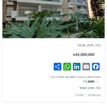
הדר, חיפה, ישראל
₪45,000,000
WhatsApp
Share
LinkedIn
Facebook
Email
למכירה בחיפה, בניין בנוי כ 5000 מטר מחולק ל 122...
4999
מ"ר
הדר, חיפה, ישראל
בניין מגורים
למכירה