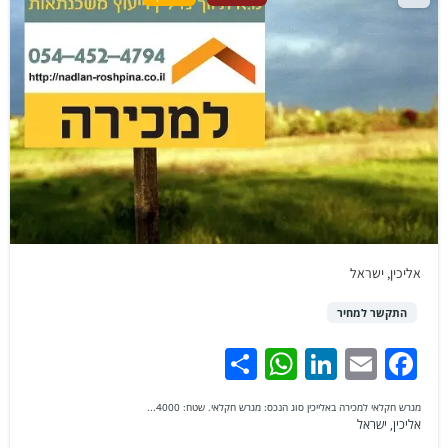
אליכין, ישראל
התקשר למחיר
WhatsApp
Share
LinkedIn
Facebook
Email
מגרש חקלאי למכירה באלייכין סוג הנכס: מגרש חקלאי. שטח: 4000...
אליכין, ישראל