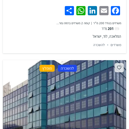
WhatsApp
Share
LinkedIn
Facebook
Email
משרדים בגודל 200 מ״ר | קומה 2 משרדים ברמת גמר...
201
מ"ר
המלאכה, לוד, ישראל
משרדים
להשכרה
להשכרה
מומלץ