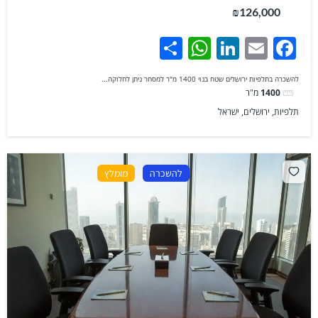
₪126,000
WhatsApp
Share
LinkedIn
Facebook
Email
להשכרה בתלפיות ירושלים שטח בנוי 1400 מ"ר למסחר ניתן לחלוקה...
1400
מ"ר
תלפיות, ירושלים, ישראל
להשכרה
מומלץ