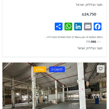
חצור הגלילית, ישראל
₪24,750
WhatsApp
Share
LinkedIn
Facebook
Email
נכסים ועסקים זה כאן Menu דף הבית מאמרים הכנת דירה...
990
מ"ר
חצור הגלילית, ישראל
להשכרה
מומלץ