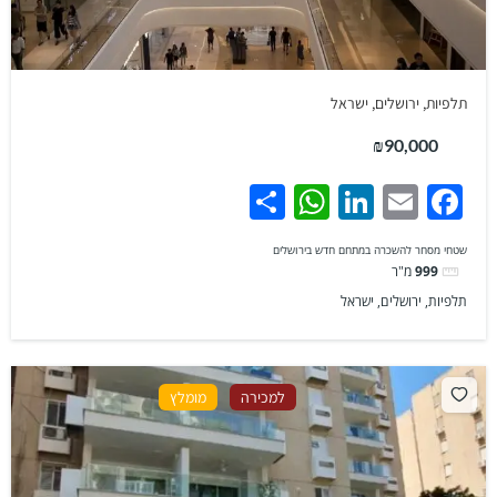
תלפיות, ירושלים, ישראל
₪90,000
WhatsApp
Share
LinkedIn
Facebook
Email
שטחי מסחר להשכרה במתחם חדש בירושלים
999
מ"ר
תלפיות, ירושלים, ישראל
למכירה
מומלץ