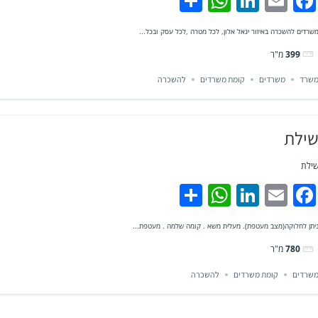
WhatsApp
Share
LinkedIn
Facebook
Email
שרדים להשכרה באיזור יגאל אלון, לכל מטרה ,לכל עסק ובכל...
399
מ"ר
שרד
משרדים
קומת משרדים
להשכרה
ילת
ילת
WhatsApp
Share
LinkedIn
Facebook
Email
יתן לחלוקה(מצב מעטפת). מעלית משא . קומה שלמה . מעטפת...
780
מ"ר
שרדים
קומת משרדים
להשכרה