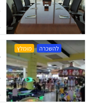
מ
מ
ש
להשכרה
מומלץ
ש
נ
מ