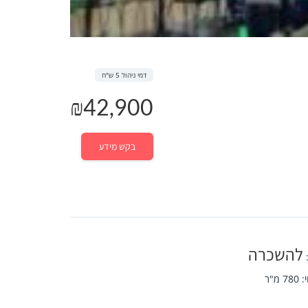
דמי ניהול 5 ש"ח
₪42,900
בקש מידע
להשכרה
:
780
מ"ר