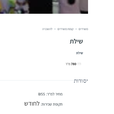
משרדים
קומת משרדים
להשכרה
שילת
שילת
780
מ"ר
יסודות
מחיר למ"ר
:
₪55
לחודש
תקופת שכירות
: