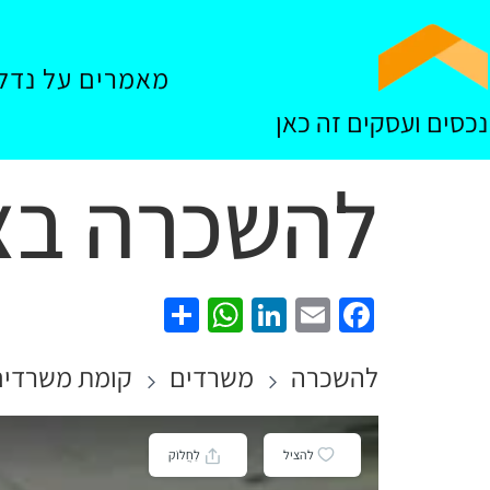
מאמרים על נדל"
נכסים ועסקים זה כאן
להשכרה בצ
WhatsApp
Share
LinkedIn
Facebook
Email
להשכרה
משרדים
קומת משרדים
להציל
לַחֲלוֹק