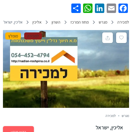
WhatsApp
Share
LinkedIn
Facebook
Email
למכירה
מגרש
מחוז המרכז
השרון
אליכין
אליכין, ישראל
למכירה
מומלץ
מגרש
למכירה
אליכין, ישראל