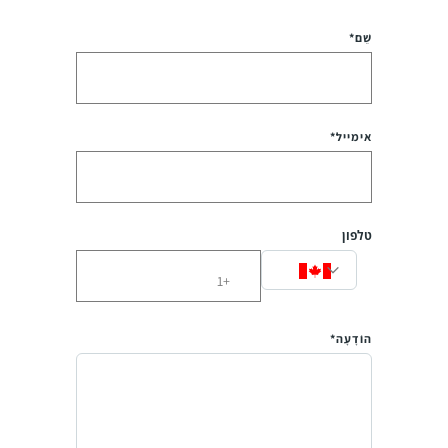
שֵׁם*
אימייל*
טלפון
הוֹדָעָה*