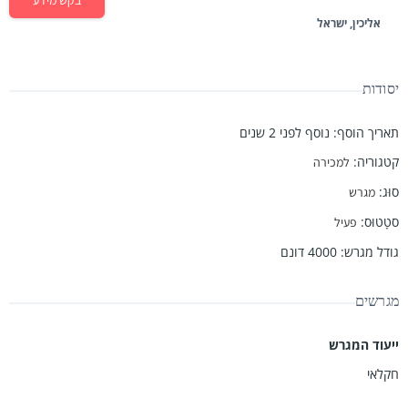
בקש מידע
אליכין, ישראל
יסודות
תאריך הוסף
:
נוסף לפני 2 שנים
קטגוריה
:
למכירה
סוּג
:
מגרש
סטָטוּס
:
פעיל
גודל מגרש
:
4000
דונם
מגרשים
ייעוד המגרש
חקלאי