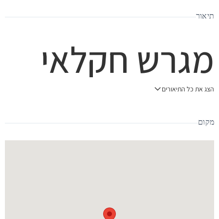
תיאור
מגרש חקלאי
למכירה
הצג את כל התיאורים
מקום
באלייכין
סוג הנכס: מגרש חקלאי.
שטח: 4000 מ"ר.
צמוד ליישוב