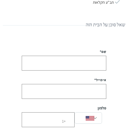
תב"ע חקלאות
שאל סוכן על הבית הזה
שֵׁם*
אימייל*
טלפון