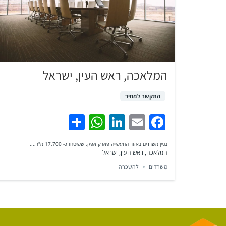
המלאכה, ראש העין, ישראל
התקשר למחיר
WhatsApp
Share
LinkedIn
Facebook
Email
בניין משרדים באזור התעשייה פארק אפק, ששיטחו כ- 17,700 מ"ר,...
המלאכה, ראש העין, ישראל
משרדים
להשכרה