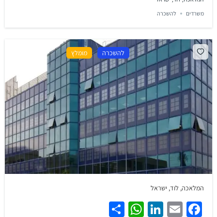
משרדים
להשכרה
להשכרה
מומלץ
המלאכה, לוד, ישראל
WhatsApp
Share
LinkedIn
Facebook
Email