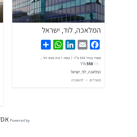
המלאכה, לוד, ישראל
WhatsApp
Share
LinkedIn
Facebook
Email
משרד בגודל 550 מ״ר | קומה 1 א.ת צפוני לוד...
550
מ"ר
המלאכה, לוד, ישראל
משרדים
להשכרה
אסט
Powered by