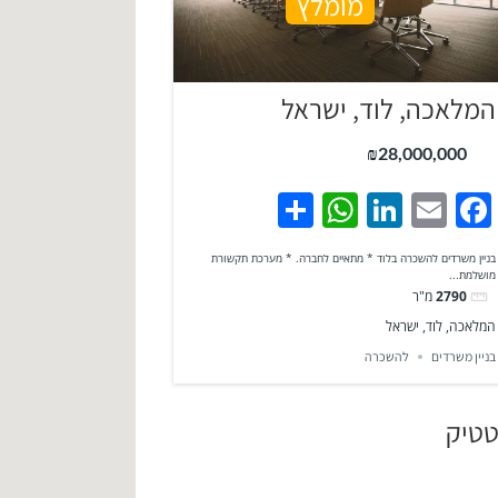
מומלץ
המלאכה, לוד, ישראל
₪28,000,000
WhatsApp
Share
LinkedIn
Facebook
Email
בניין משרדים להשכרה בלוד * מתאיים לחברה. * מערכת תקשורת
מושלמת...
2790
מ"ר
המלאכה, לוד, ישראל
בניין משרדים
להשכרה
טיק