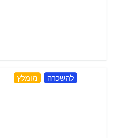
ה
מ
מ
ה
להשכרה
מומלץ
ה
מ
מ